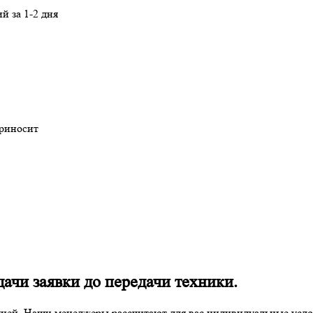
й за 1-2 дня
приносит
ачи заявки до передачи техники.
дней. Наши менеджеры рассчитают для вас индивидуальные услов