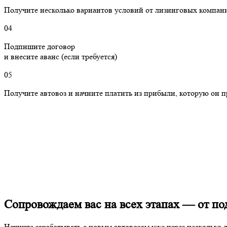
Получите несколько вариантов условий от лизинговых компани
04
Подпишите договор
и внесите аванс (если требуется)
05
Получите автовоз и начните платить из прибыли, которую он 
Сопровождаем вас на всех этапах
— от под
Начните зарабатывать с новым автовозом уже через несколько 