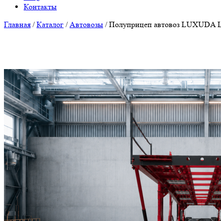
Контакты
Главная
/
Каталог
/
Автовозы
/
Полуприцеп автовоз LUXUDA 